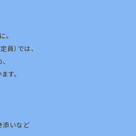
に。
名定員）では、
め、
います。
き添いなど